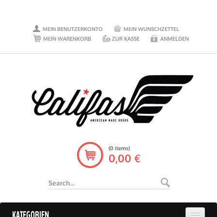
MEIN BENUTZERKONTO
MEIN WUNSCHZETTEL
MEIN WARENKORB
ZUR KASSE
ANMELDEN
(0 items)
0,00 €
KATEGORIEN