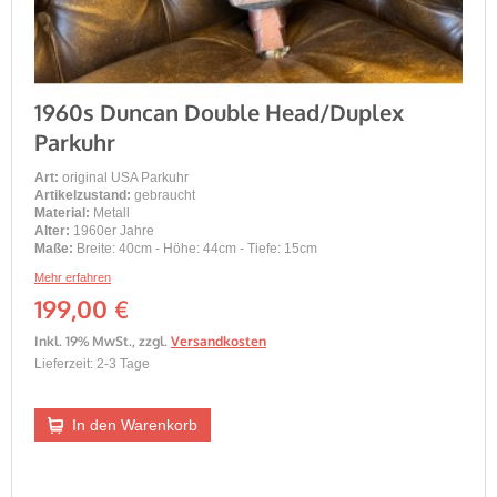
1960s Duncan Double Head/Duplex
Parkuhr
Art:
original USA Parkuhr
Artikelzustand:
gebraucht
Material:
Metall
Alter:
1960er Jahre
Maße:
Breite: 40cm - Höhe: 44cm - Tiefe: 15cm
Mehr erfahren
199,00 €
Inkl. 19% MwSt.
,
zzgl.
Versandkosten
Lieferzeit: 2-3 Tage
In den Warenkorb