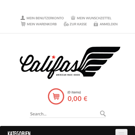
MEIN BENUTZERKONTO
MEIN WUNSCHZETTEL
MEIN WARENKORB
ZUR KASSE
ANMELDEN
(0 items)
0,00 €
KATEGORIEN