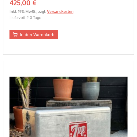
425,00 €
Inkl. 19% MwSt.
,
zzgl.
Versandkosten
Lieferzeit: 2-3 Tage
In den Warenkorb