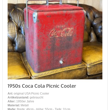
1950s Coca Cola Picnic Cooler
Art:
original USA Picnic Cooler
Artikelzustand:
gebraucht
Alter:
1950er Jahre
Material:
Metall
Maße:
Breite: 46cm - Höhe: 55cm - Tiefe: 31cm