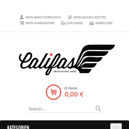
MEIN BENUTZERKONTO
MEIN WUNSCHZETTEL
MEIN WARENKORB
ZUR KASSE
ANMELDEN
(0 items)
0,00 €
KATEGORIEN