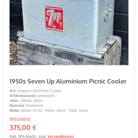
1950s Seven Up Aluminium Picnic Cooler
Art:
original USA Picnic Cooler
Artikelzustand:
gebraucht
Alter:
1950er Jahre
Material:
Aluminium
Maße:
Breite: 57cm - Höhe: 34cm - Tiefe: 34cm
Mehr erfahren
375,00 €
Inkl. 19% MwSt.
,
zzgl.
Versandkosten