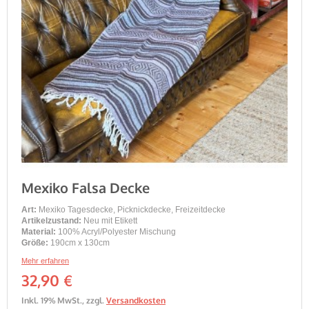
Mexiko Falsa Decke
Art:
Mexiko Tagesdecke, Picknickdecke, Freizeitdecke
Artikelzustand:
Neu mit Etikett
Material:
100% Acryl/Polyester Mischung
Größe:
190cm x 130cm
Mehr erfahren
32,90 €
Inkl. 19% MwSt.
,
zzgl.
Versandkosten