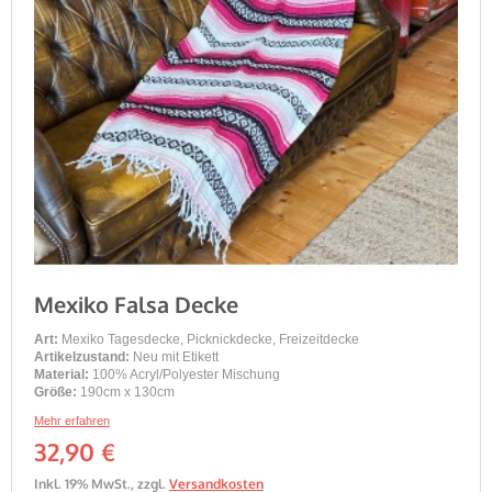
Mexiko Falsa Decke
Art:
Mexiko Tagesdecke, Picknickdecke, Freizeitdecke
Artikelzustand:
Neu mit Etikett
Material:
100% Acryl/Polyester Mischung
Größe:
190cm x 130cm
Mehr erfahren
32,90 €
Inkl. 19% MwSt.
,
zzgl.
Versandkosten