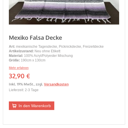
Mexiko Falsa Decke
Art:
mexikanische Tagesdecke, Picknickdecke, Freizeitdecke
Artikelzustand:
Neu ohne Etikett
Material:
100% Acryl/Polyester Mischung
Größe:
190cm x 130cm
Mehr erfahren
32,90 €
Inkl. 19% MwSt.
,
zzgl.
Versandkosten
Lieferzeit: 2-3 Tage
In den Warenkorb