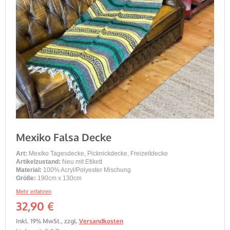
Mexiko Falsa Decke
Art:
Mexiko Tagesdecke, Picknickdecke, Freizeitdecke
Artikelzustand:
Neu mit Etikett
Material:
100% Acryl/Polyester Mischung
Größe:
190cm x 130cm
Mehr erfahren
32,90 €
Inkl. 19% MwSt.
,
zzgl.
Versandkosten