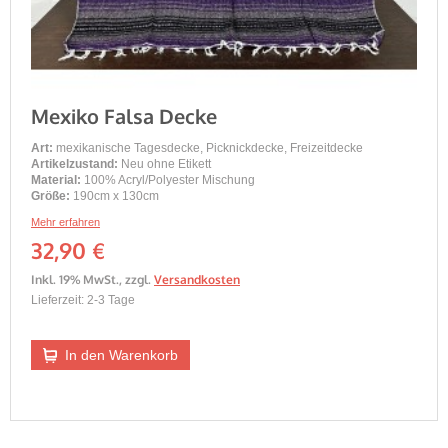
Mexiko Falsa Decke
Art:
mexikanische Tagesdecke, Picknickdecke, Freizeitdecke
Artikelzustand:
Neu ohne Etikett
Material:
100% Acryl/Polyester Mischung
Größe:
190cm x 130cm
Mehr erfahren
32,90 €
Inkl. 19% MwSt.
,
zzgl.
Versandkosten
Lieferzeit: 2-3 Tage
In den Warenkorb