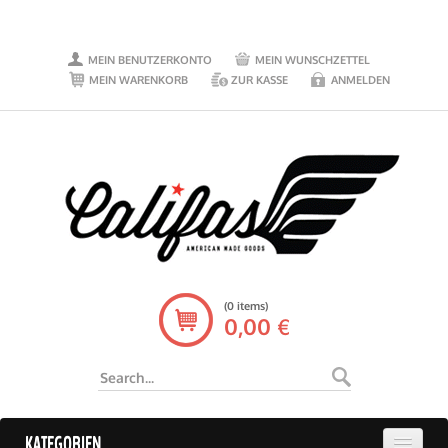
MEIN BENUTZERKONTO
MEIN WUNSCHZETTEL
MEIN WARENKORB
ZUR KASSE
ANMELDEN
(0 items)
0,00 €
KATEGORIEN