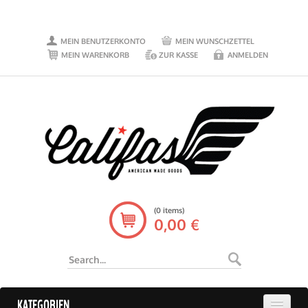
MEIN BENUTZERKONTO
MEIN WUNSCHZETTEL
MEIN WARENKORB
ZUR KASSE
ANMELDEN
(0 items)
0,00 €
KATEGORIEN