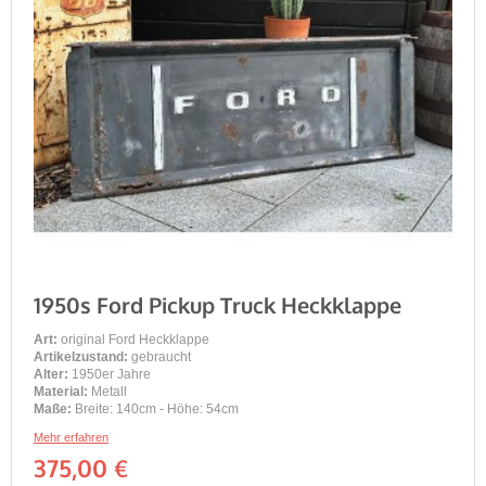
1950s Ford Pickup Truck Heckklappe
Art:
original Ford Heckklappe
Artikelzustand:
gebraucht
Alter:
1950er Jahre
Material:
Metall
Maße:
Breite: 140cm - Höhe: 54cm
Mehr erfahren
375,00 €