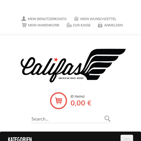
MEIN BENUTZERKONTO
MEIN WUNSCHZETTEL
MEIN WARENKORB
ZUR KASSE
ANMELDEN
(0 items)
0,00 €
KATEGORIEN