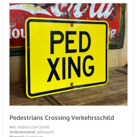
Pedestrians Crossing Verkehrsschild
Art:
original USA Schild
Artikelzustand:
gebraucht