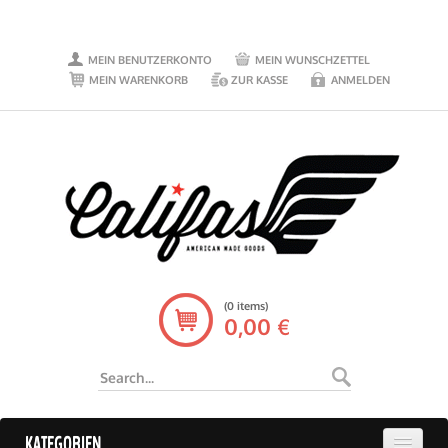
MEIN BENUTZERKONTO
MEIN WUNSCHZETTEL
MEIN WARENKORB
ZUR KASSE
ANMELDEN
(0 items)
0,00 €
KATEGORIEN