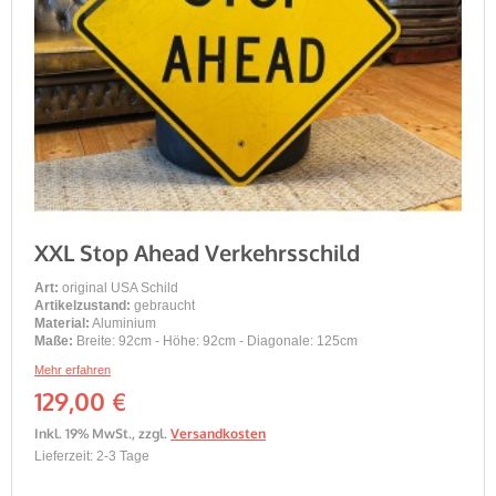
XXL Stop Ahead Verkehrsschild
Art:
original USA Schild
Artikelzustand:
gebraucht
Material:
Aluminium
Maße:
Breite: 92cm - Höhe: 92cm - Diagonale: 125cm
Mehr erfahren
129,00 €
Inkl. 19% MwSt.
,
zzgl.
Versandkosten
Lieferzeit: 2-3 Tage