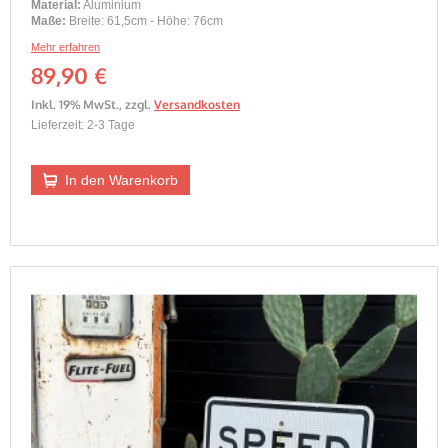
Material:
Aluminium
Maße:
Breite: 61,5cm - Höhe: 76cm
Mehr erfahren
89,90 €
Inkl. 19% MwSt.
,
zzgl.
Versandkosten
Lieferzeit: 2-3 Tage
In den Warenkorb