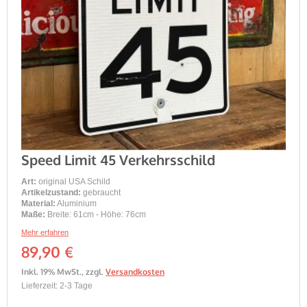
Speed Limit 45 Verkehrsschild
Art:
original USA Schild
Artikelzustand:
gebraucht
Material:
Aluminium
Maße:
Breite: 61cm - Höhe: 76cm
Mehr erfahren
89,90 €
Inkl. 19% MwSt.
,
zzgl.
Versandkosten
Lieferzeit: 2-3 Tage