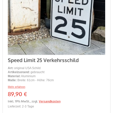
Speed Limit 25 Verkehrsschild
Art:
original USA Schild
Artikelzustand:
gebraucht
Material:
Aluminium
Maße:
Breite: 61cm - Höhe: 76cm
Mehr erfahren
89,90 €
Inkl. 19% MwSt.
,
zzgl.
Versandkosten
Lieferzeit: 2-3 Tage