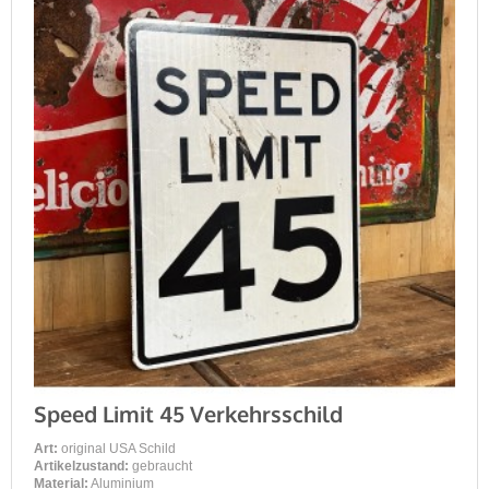
Speed Limit 45 Verkehrsschild
Art:
original USA Schild
Artikelzustand:
gebraucht
Material:
Aluminium