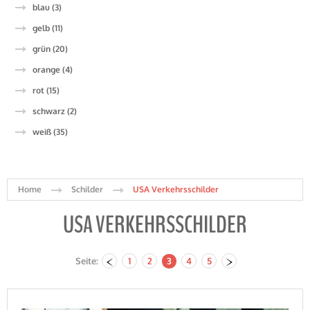
blau (3)
gelb (11)
grün (20)
orange (4)
rot (15)
schwarz (2)
weiß (35)
Home
Schilder
USA Verkehrsschilder
USA VERKEHRSSCHILDER
Seite:
1
2
3
4
5