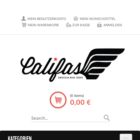
MEIN BENUTZERKONTO
MEIN WUNSCHZETTEL
MEIN WARENKORB
ZUR KASSE
ANMELDEN
(0 items)
0,00 €
KATEGORIEN