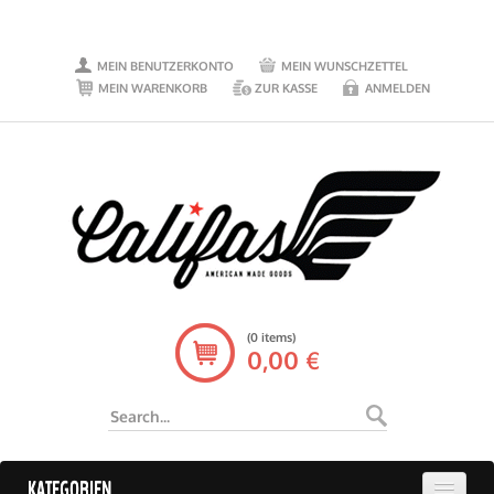
MEIN BENUTZERKONTO
MEIN WUNSCHZETTEL
MEIN WARENKORB
ZUR KASSE
ANMELDEN
(0 items)
0,00 €
KATEGORIEN