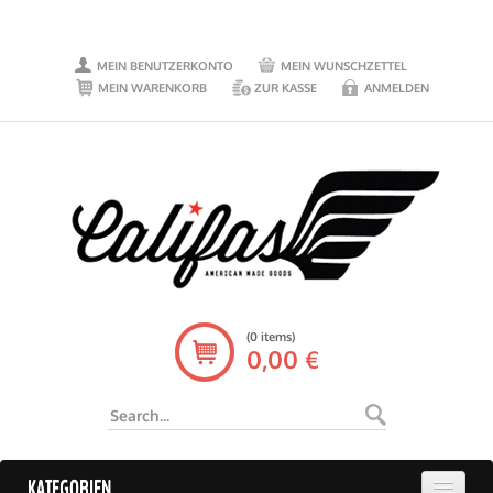
MEIN BENUTZERKONTO
MEIN WUNSCHZETTEL
MEIN WARENKORB
ZUR KASSE
ANMELDEN
(0 items)
0,00 €
KATEGORIEN