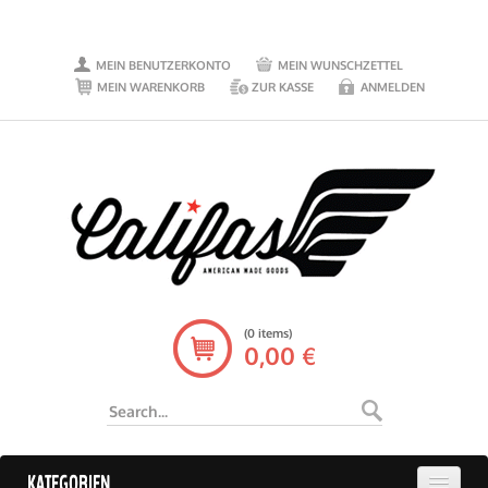
MEIN BENUTZERKONTO
MEIN WUNSCHZETTEL
MEIN WARENKORB
ZUR KASSE
ANMELDEN
(0 items)
0,00 €
KATEGORIEN