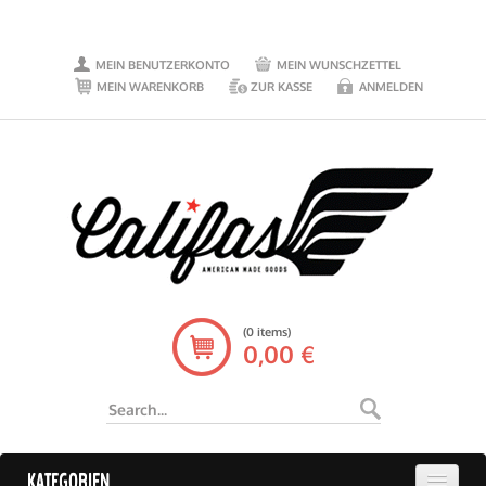
MEIN BENUTZERKONTO
MEIN WUNSCHZETTEL
MEIN WARENKORB
ZUR KASSE
ANMELDEN
(0 items)
0,00 €
KATEGORIEN