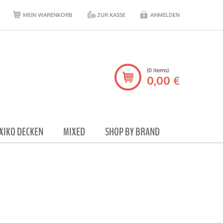
MEIN WARENKORB
ZUR KASSE
ANMELDEN
(0 items)
0,00 €
XIKO DECKEN
MIXED
SHOP BY BRAND