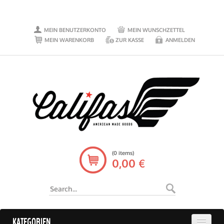
MEIN BENUTZERKONTO
MEIN WUNSCHZETTEL
MEIN WARENKORB
ZUR KASSE
ANMELDEN
(0 items)
0,00 €
KATEGORIEN